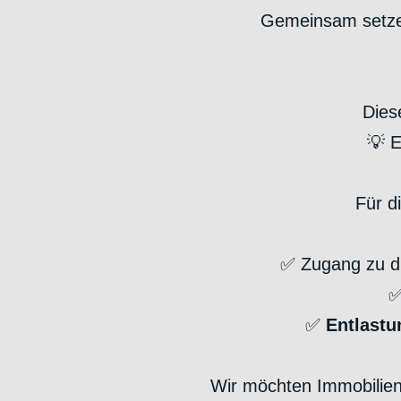
Gemeinsam setzen
Die
💡 E
Für d
✅ Zugang zu dig
✅
✅
Entlast
Wir möchten Immobilienv