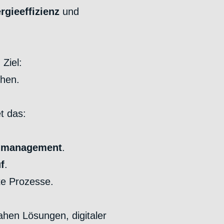
rgieeffizienz
und
Ziel:
chen.
t das:
nmanagement
.
f
.
te Prozesse.
ahen Lösungen, digitaler