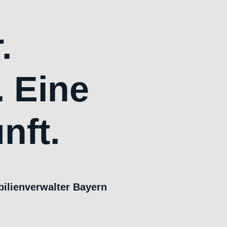
.
 Eine
nft.
ilienverwalter Bayern